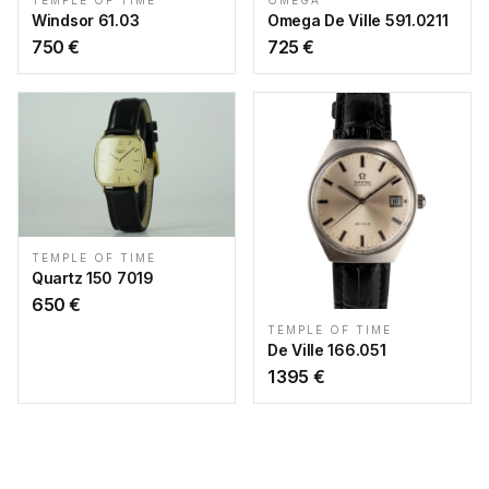
TEMPLE OF TIME
OMEGA
Windsor 61.03
Omega De Ville 591.0211
750
€
725
€
TEMPLE OF TIME
Quartz 150 7019
650
€
TEMPLE OF TIME
De Ville 166.051
1 395
€