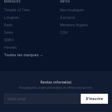
MARQUES
INFOS
Temple of Time
Nos boutiques
Longines
À propos
Rado
Mentions légales
Seiko
CGV
SEIKO
Hermès
Toutes les marques →
Restez informé(e)
Nouveautés, avant-premières et offres exclusives.
S'inscrire