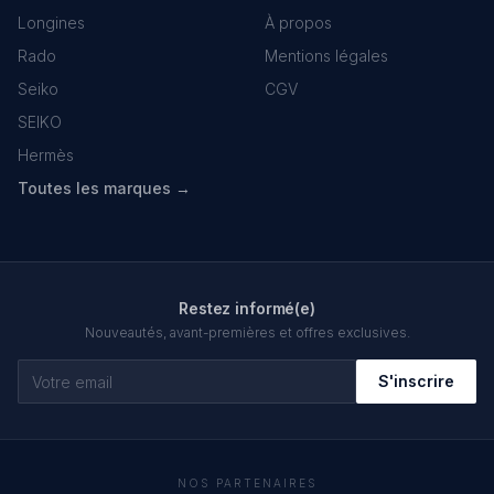
Longines
À propos
Rado
Mentions légales
Seiko
CGV
SEIKO
Hermès
Toutes les marques →
Restez informé(e)
Nouveautés, avant-premières et offres exclusives.
S'inscrire
NOS PARTENAIRES