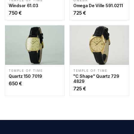
TEMPLE OF TIME
OMEGA
Windsor 61.03
Omega De Ville 591.0211
750
€
725
€
TEMPLE OF TIME
TEMPLE OF TIME
"C Shape" Quartz 729
Quartz 150 7019
4829
650
€
725
€