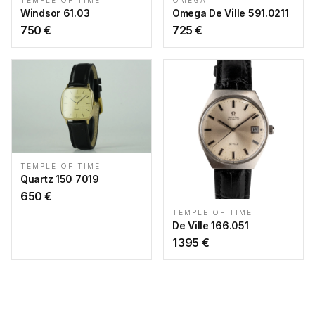
TEMPLE OF TIME
OMEGA
Windsor 61.03
Omega De Ville 591.0211
750
€
725
€
TEMPLE OF TIME
Quartz 150 7019
650
€
TEMPLE OF TIME
De Ville 166.051
1 395
€