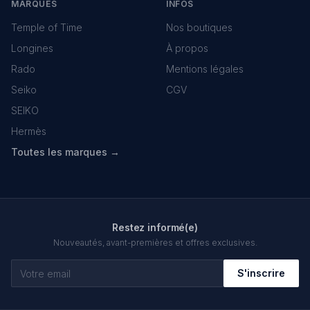
MARQUES
INFOS
Temple of Time
Nos boutiques
Longines
À propos
Rado
Mentions légales
Seiko
CGV
SEIKO
Hermès
Toutes les marques →
Restez informé(e)
Nouveautés, avant-premières et offres exclusives.
S'inscrire