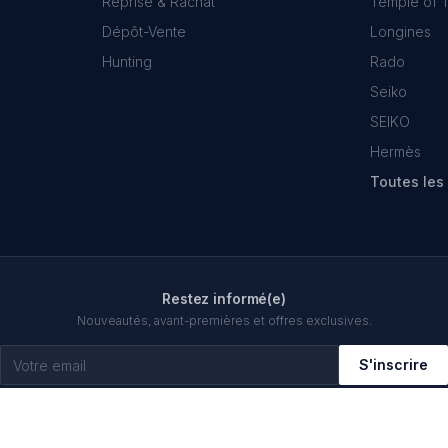
Reprise & Rachat
Temple of 
Dépôt-Vente
Longines
Hunting
Rado
Seiko
SEIKO
Hermès
Toutes le
Restez informé(e)
Nouveautés, avant-premières et offres exclusives.
S'inscrire