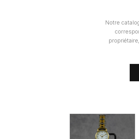
Notre catal
correspo
propriétair