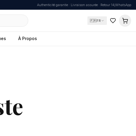
Authenticité garantie · Livraison assurée · Retour 14j
WhatsApp
🇫🇷
FR
ues
À Propos
ste