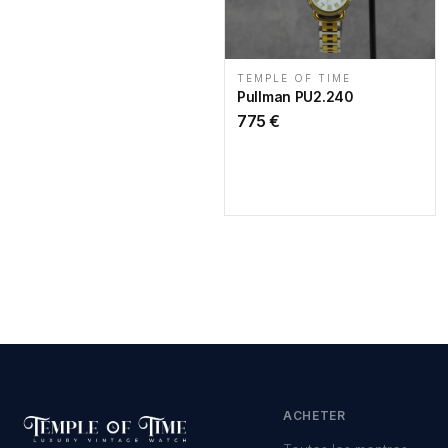
TEMPLE OF TIME
Pullman PU2.240
775
€
ACHETER