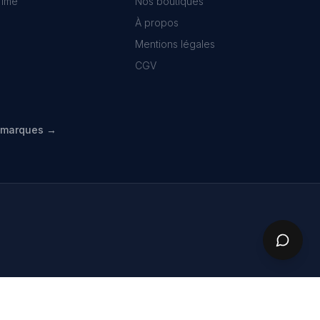
Time
Nos boutiques
À propos
Mentions légales
CGV
s marques →