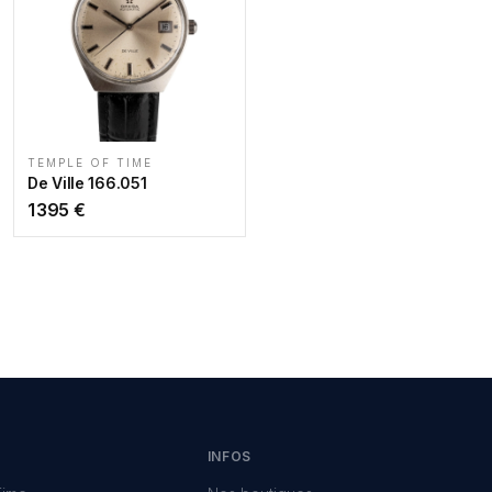
TEMPLE OF TIME
De Ville 166.051
1 395
€
INFOS