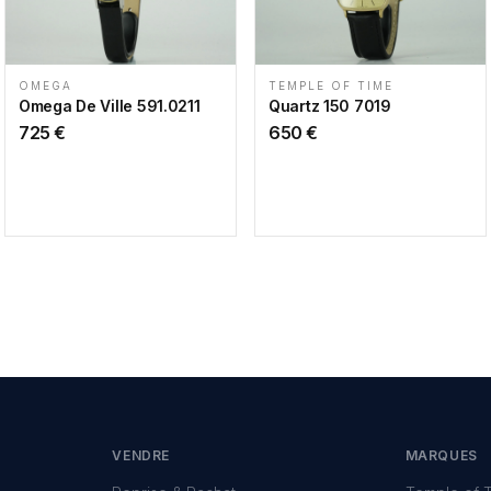
OMEGA
TEMPLE OF TIME
Omega De Ville 591.0211
Quartz 150 7019
725
€
650
€
VENDRE
MARQUES