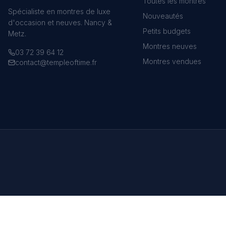
Toutes les montres
Spécialiste en montres de luxe
Nouveautés
d'occasion et neuves. Nancy &
Petits budgets
Metz.
Montres neuves
03 72 39 64 12
Montres vendues
contact@templeoftime.fr