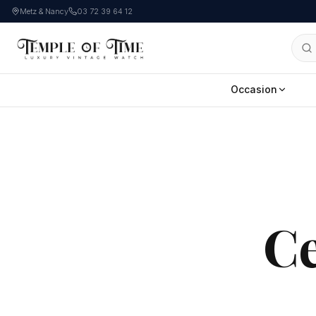
Metz & Nancy
03 72 39 64 12
Occasion
Ce