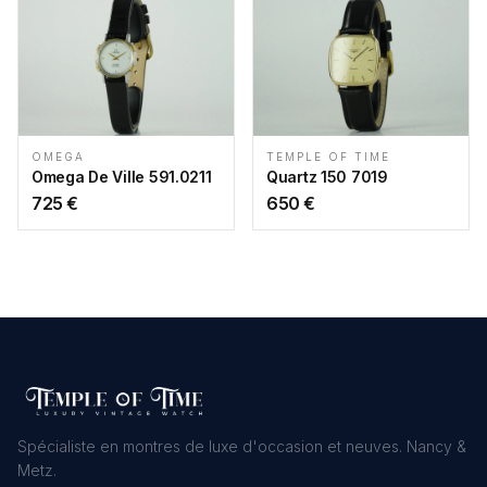
OMEGA
TEMPLE OF TIME
Omega De Ville 591.0211
Quartz 150 7019
725
€
650
€
Spécialiste en montres de luxe d'occasion et neuves. Nancy &
Metz.