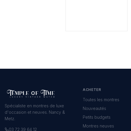
ACHETER
Toutes les montres
Spécialiste en montres de luxe
Nouveautés
d'occasion et neuves. Nancy &
Petits budgets
Metz.
Montres neuves
03 72 39 64 12