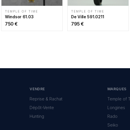
TEMPLE OF TIME
TEMPLE OF TIME
Windsor 61.03
De Ville 591.0211
750
€
795
€
VENDRE
MARQUES
Reprise & Rachat
Temple of 
Dépôt-Vente
Longines
Hunting
Rado
Seiko