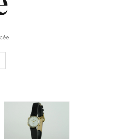
e
cée.