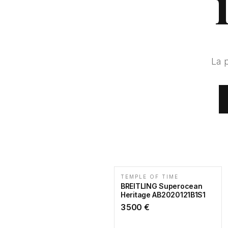
La 
TEMPLE OF TIME
BREITLING Superocean
Heritage AB2020121B1S1
3 500
€