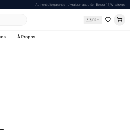
Authenticité garantie · Livraison assurée · Retour 14j
WhatsApp
🇫🇷
FR
ues
À Propos