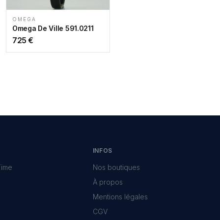
OMEGA
Omega De Ville 591.0211
725
€
INFOS
Time
Nos boutiques
À propos
Mentions légales
CGV