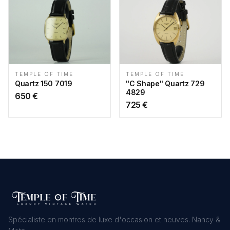
TEMPLE OF TIME
TEMPLE OF TIME
"C Shape" Quartz 729
Quartz 150 7019
4829
650
€
725
€
Spécialiste en montres de luxe d'occasion et neuves. Nancy &