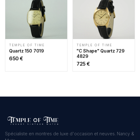
TEMPLE OF TIME
TEMPLE OF TIME
"C Shape" Quartz 729
Quartz 150 7019
4829
650
€
725
€
Spécialiste en montres de luxe d'occasion et neuves. Nancy &