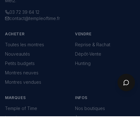
Metz.
03 72 39 64 12
contact@templeoftime.fr
ACHETER
VENDRE
Toutes les montres
Reprise & Rachat
Nouveautés
Dépôt-Vente
Petits budgets
Hunting
Montres neuves
Montres vendues
MARQUES
INFOS
Temple of Time
Nos boutiques
Longines
À propos
Rado
Mentions légales
Seiko
CGV