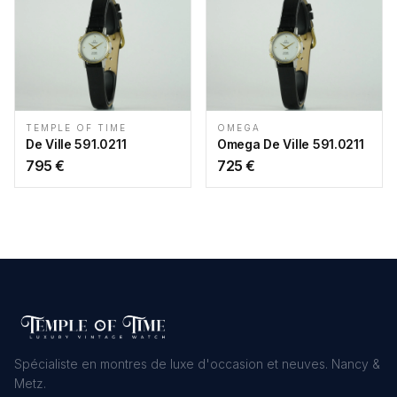
TEMPLE OF TIME
OMEGA
De Ville 591.0211
Omega De Ville 591.0211
795
€
725
€
Spécialiste en montres de luxe d'occasion et neuves. Nancy &
Metz.