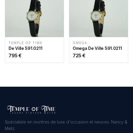
TEMPLE OF TIME
OMEGA
De Ville 591.0211
Omega De Ville 591.0211
795
€
725
€
Spécialiste en montres de luxe d'occasion et neuves. Nancy &
Metz.