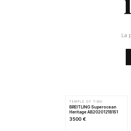
La 
TEMPLE OF TIME
BREITLING Superocean
Heritage AB2020121B1S1
3 500
€