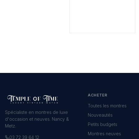
ACHETER
Toutes les montres
Spécialiste en montres de luxe
Nouveautés
d'occasion et neuves. Nancy &
Petits budgets
Metz.
Montres neuves
03 72 39 64 12