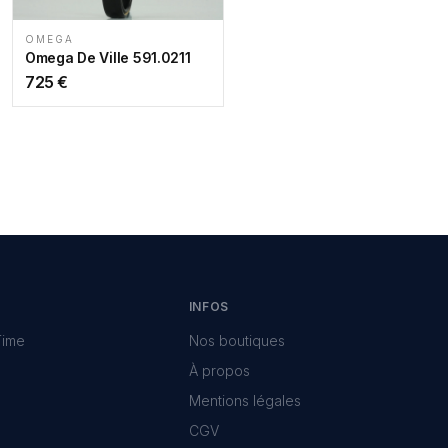
OMEGA
Omega De Ville 591.0211
725
€
INFOS
Time
Nos boutiques
À propos
Mentions légales
CGV