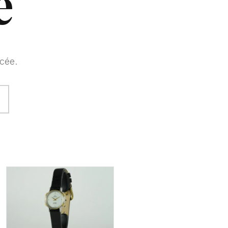
e
cée.