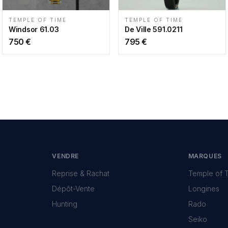
TEMPLE OF TIME
TEMPLE OF TIME
Windsor 61.03
De Ville 591.0211
750
€
795
€
VENDRE
MARQUES
Reprise & Rachat
Temple of 
Dépôt-Vente
Longines
Hunting
Rado
Seiko