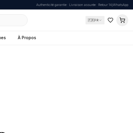
Authenticité garantie · Livraison assurée · Retour 14j
WhatsApp
🇫🇷
FR
ues
À Propos