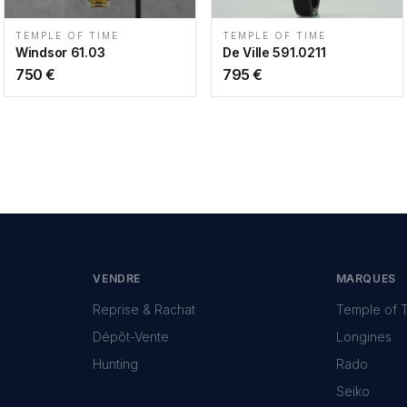
TEMPLE OF TIME
TEMPLE OF TIME
Windsor 61.03
De Ville 591.0211
750
€
795
€
VENDRE
MARQUES
Reprise & Rachat
Temple of 
Dépôt-Vente
Longines
Hunting
Rado
Seiko