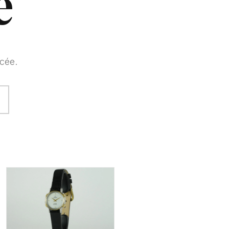
e
cée.