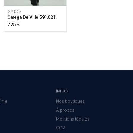
OMEGA
Omega De Ville 591.0211
725
€
INFOS
Time
Nos boutiques
À propos
Mentions légales
CGV