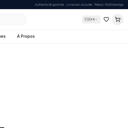
Authenticité garantie · Livraison assurée · Retour 14j
WhatsApp
🇫🇷
FR
ues
À Propos