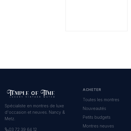
ACHETER
Toutes les montres
Spécialiste en montres de luxe
Nouveautés
d'occasion et neuves. Nancy &
Petits budgets
Metz.
Montres neuves
03 72 39 64 12