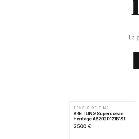
La 
TEMPLE OF TIME
BREITLING Superocean
Heritage AB2020121B1S1
3 500
€