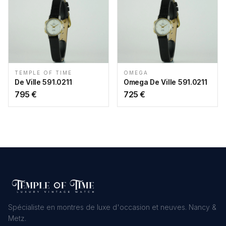
TEMPLE OF TIME
OMEGA
De Ville 591.0211
Omega De Ville 591.0211
795
€
725
€
Spécialiste en montres de luxe d'occasion et neuves. Nancy &
Metz.