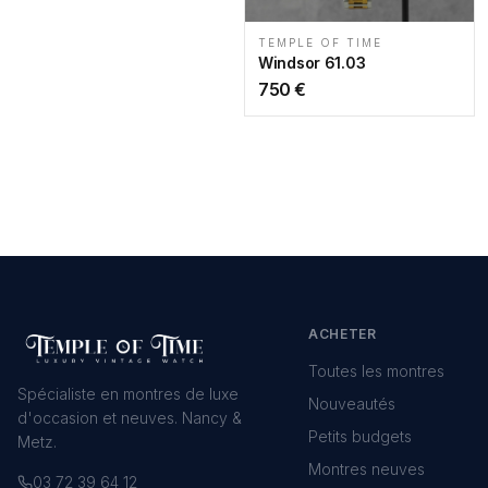
TEMPLE OF TIME
Windsor 61.03
750
€
ACHETER
Toutes les montres
Spécialiste en montres de luxe
Nouveautés
d'occasion et neuves. Nancy &
Petits budgets
Metz.
Montres neuves
03 72 39 64 12