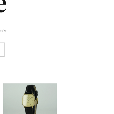
e
cée.