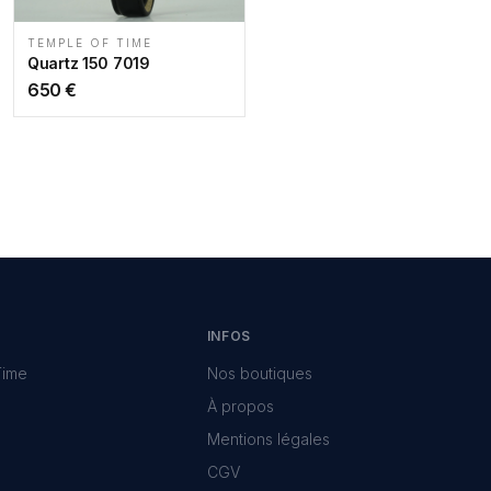
TEMPLE OF TIME
Quartz 150 7019
650
€
INFOS
Time
Nos boutiques
À propos
Mentions légales
CGV