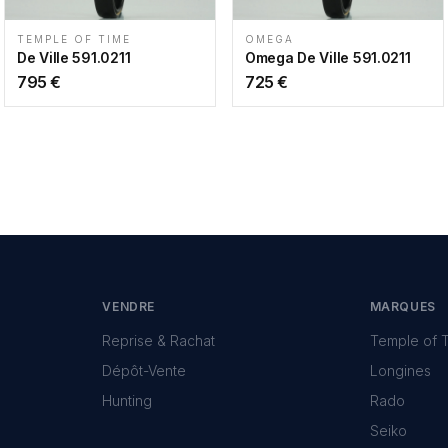
TEMPLE OF TIME
OMEGA
De Ville 591.0211
Omega De Ville 591.0211
795
€
725
€
VENDRE
MARQUES
Reprise & Rachat
Temple of 
Dépôt-Vente
Longines
Hunting
Rado
Seiko