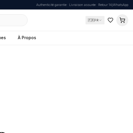
Authenticité garantie · Livraison assurée · Retour 14j
WhatsApp
🇫🇷
FR
ues
À Propos