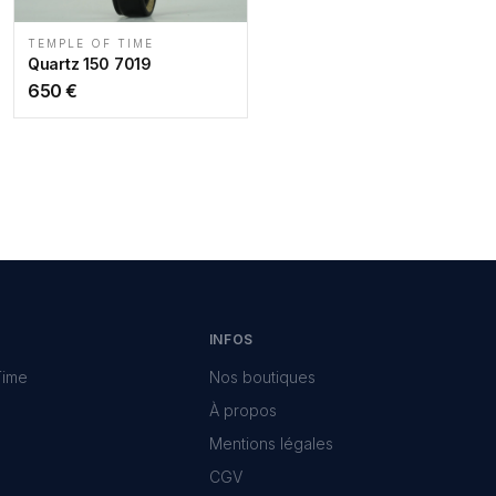
TEMPLE OF TIME
Quartz 150 7019
650
€
INFOS
Time
Nos boutiques
À propos
Mentions légales
CGV