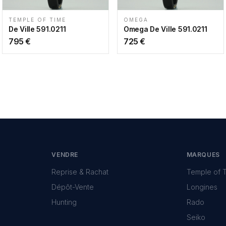
TEMPLE OF TIME
OMEGA
De Ville 591.0211
Omega De Ville 591.0211
795
€
725
€
VENDRE
MARQUES
Reprise & Rachat
Temple of 
Dépôt-Vente
Longines
Hunting
Rado
Seiko