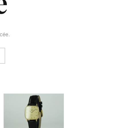
e
cée.