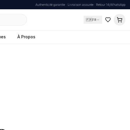
Authenticité garantie · Livraison assurée · Retour 14j
WhatsApp
🇫🇷
FR
ues
À Propos