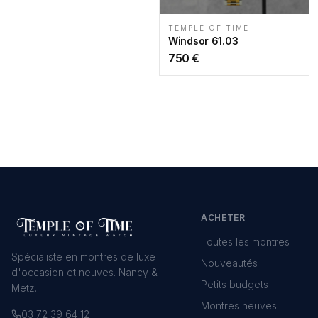
TEMPLE OF TIME
Windsor 61.03
750
€
ACHETER
Toutes les montres
Spécialiste en montres de luxe
Nouveautés
d'occasion et neuves. Nancy &
Petits budgets
Metz.
Montres neuves
03 72 39 64 12