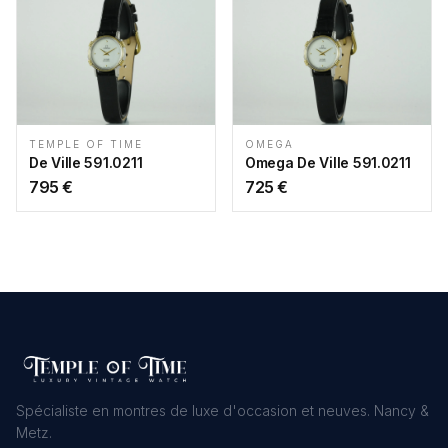
TEMPLE OF TIME
OMEGA
De Ville 591.0211
Omega De Ville 591.0211
795
€
725
€
Spécialiste en montres de luxe d'occasion et neuves. Nancy &
Metz.