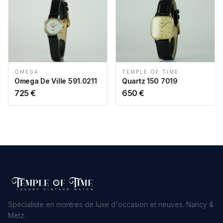
OMEGA
TEMPLE OF TIME
Omega De Ville 591.0211
Quartz 150 7019
725
€
650
€
Spécialiste en montres de luxe d'occasion et neuves. Nancy &
Metz.