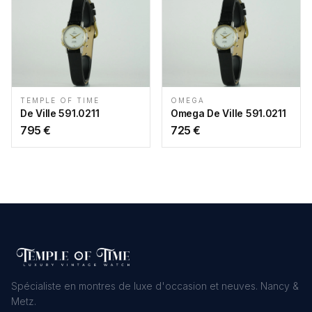
TEMPLE OF TIME
OMEGA
De Ville 591.0211
Omega De Ville 591.0211
795
€
725
€
Spécialiste en montres de luxe d'occasion et neuves. Nancy &
Metz.