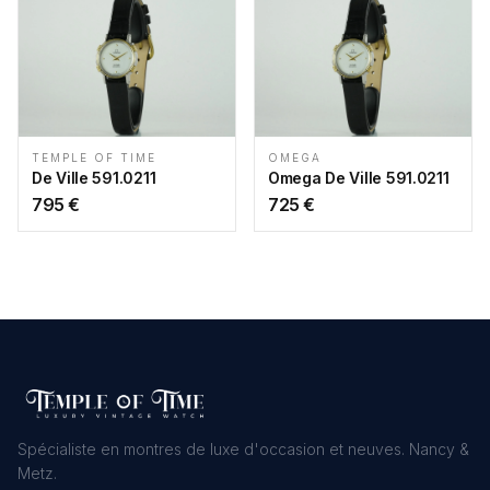
TEMPLE OF TIME
OMEGA
De Ville 591.0211
Omega De Ville 591.0211
795
€
725
€
Spécialiste en montres de luxe d'occasion et neuves. Nancy &
Metz.