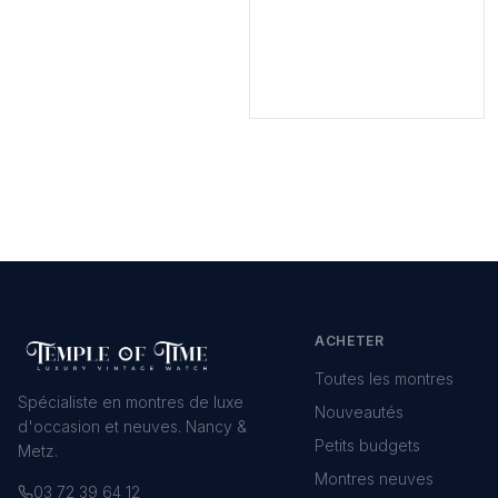
ACHETER
Toutes les montres
Spécialiste en montres de luxe
Nouveautés
d'occasion et neuves. Nancy &
Petits budgets
Metz.
Montres neuves
03 72 39 64 12