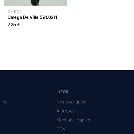
OMEGA
Omega De Ville 591.0211
725
€
INFOS
Time
Nos boutiques
À propos
Mentions légales
CGV