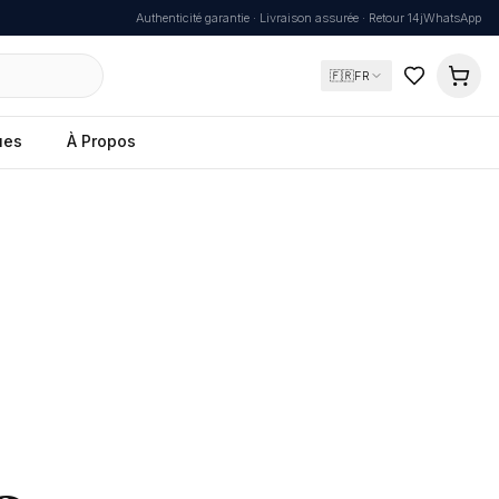
Authenticité garantie · Livraison assurée · Retour 14j
WhatsApp
🇫🇷
FR
ues
À Propos