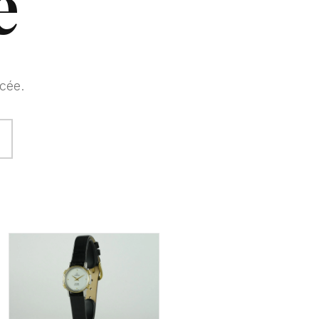
e
cée.