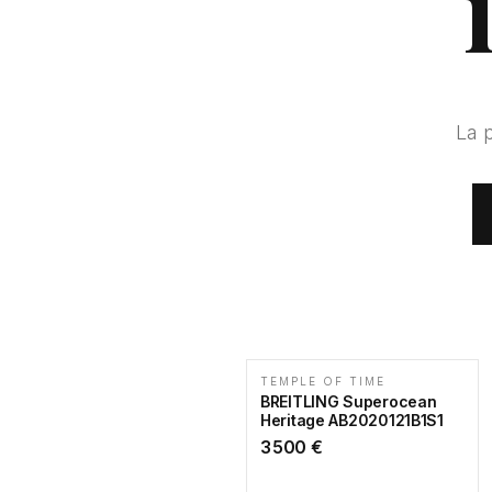
La 
TEMPLE OF TIME
BREITLING Superocean
Heritage AB2020121B1S1
3 500
€