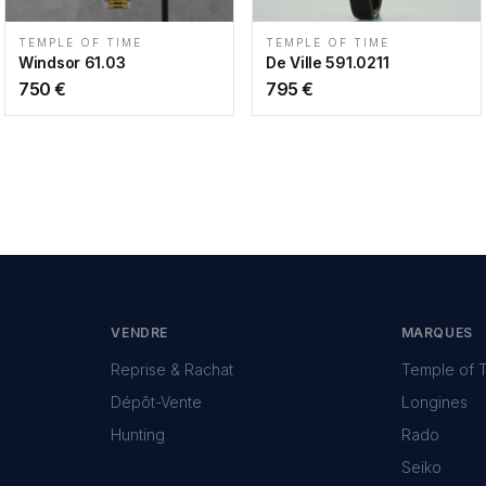
TEMPLE OF TIME
TEMPLE OF TIME
Windsor 61.03
De Ville 591.0211
750
€
795
€
VENDRE
MARQUES
Reprise & Rachat
Temple of 
Dépôt-Vente
Longines
Hunting
Rado
Seiko