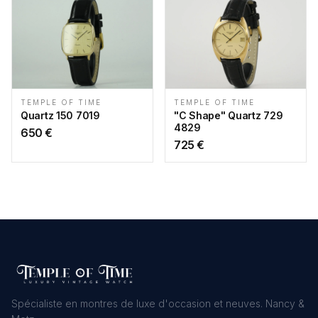
TEMPLE OF TIME
TEMPLE OF TIME
"C Shape" Quartz 729
Quartz 150 7019
4829
650
€
725
€
Spécialiste en montres de luxe d'occasion et neuves. Nancy &