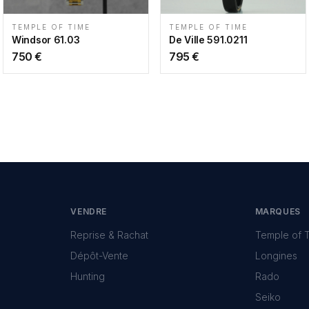
TEMPLE OF TIME
TEMPLE OF TIME
Windsor 61.03
De Ville 591.0211
750
€
795
€
VENDRE
MARQUES
Reprise & Rachat
Temple of 
Dépôt-Vente
Longines
Hunting
Rado
Seiko