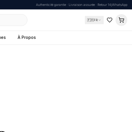
Authenticité garantie · Livraison assurée · Retour 14j
WhatsApp
🇫🇷
FR
ues
À Propos