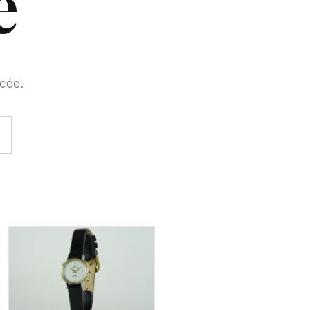
e
cée.