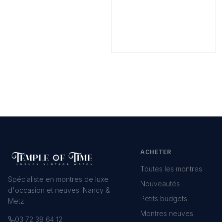
ACHETER
Toutes les montres
Spécialiste en montres de luxe
Nouveautés
d'occasion et neuves. Nancy &
Petits budgets
Metz.
Montres neuves
03 72 39 64 12