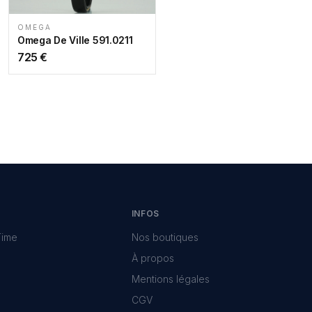
OMEGA
Omega De Ville 591.0211
725
€
INFOS
Time
Nos boutiques
À propos
Mentions légales
CGV