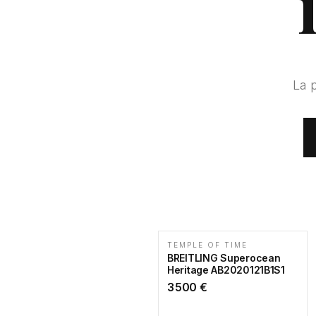
La 
TEMPLE OF TIME
BREITLING Superocean
Heritage AB2020121B1S1
3 500
€