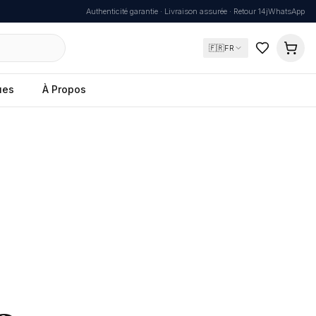
Authenticité garantie · Livraison assurée · Retour 14j
WhatsApp
🇫🇷
FR
ues
À Propos