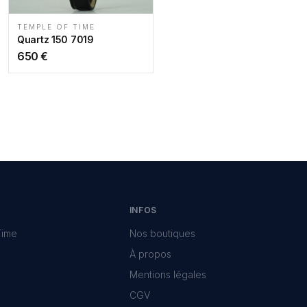
TEMPLE OF TIME
Quartz 150 7019
650
€
INFOS
Time
Nos boutiques
À propos
Mentions légales
CGV