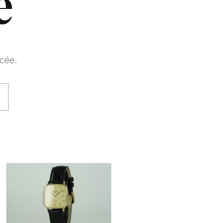
e
cée.