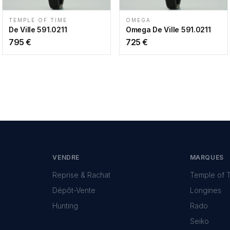
TEMPLE OF TIME
OMEGA
De Ville 591.0211
Omega De Ville 591.0211
795
€
725
€
VENDRE
MARQUES
Reprise & Rachat
Temple of 
Dépôt-Vente
Longines
Hunting
Rado
Seiko