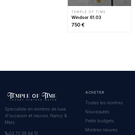
TEMPLE OF TIME
Windsor 61.03
750
€
ACHETER
Toutes les montres
Spécialiste en montres de luxe
Nouveautés
d'occasion et neuves. Nancy &
Petits budgets
Metz.
Montres neuves
03 72 39 64 12