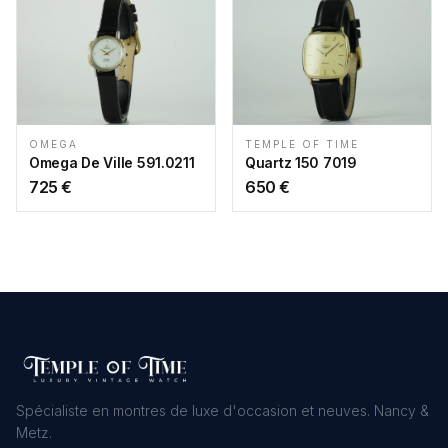
OMEGA
TEMPLE OF TIME
Omega De Ville 591.0211
Quartz 150 7019
725
€
650
€
Spécialiste en montres de luxe d'occasion et neuves. Nancy &
Metz.