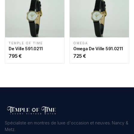
TEMPLE OF TIME
OMEGA
De Ville 591.0211
Omega De Ville 591.0211
795
€
725
€
Spécialiste en montres de luxe d'occasion et neuves. Nancy &
Metz.