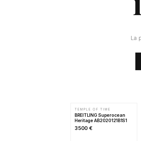
La 
TEMPLE OF TIME
BREITLING Superocean
Heritage AB2020121B1S1
3 500
€