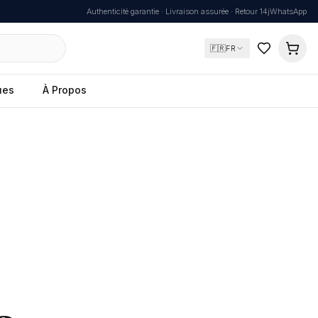
Authenticité garantie · Livraison assurée · Retour 14j
WhatsApp
🇫🇷
FR
ues
À Propos