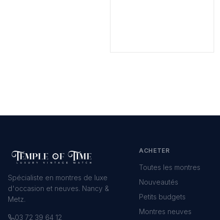
ACHETER
Toutes les montres
Spécialiste en montres de luxe
Nouveautés
d'occasion et neuves. Nancy &
Petits budgets
Metz.
Montres neuves
03 72 39 64 12