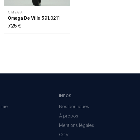
OMEGA
Omega De Ville 591.0211
725
€
INFOS
Time
Nos boutiques
À propos
Mentions légales
CGV