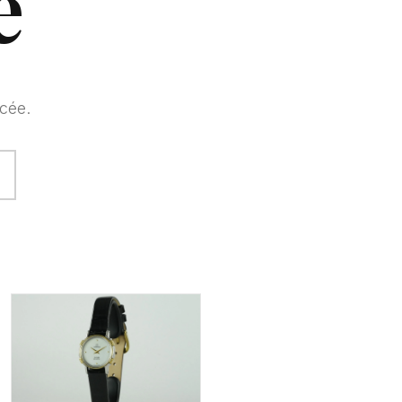
e
cée.