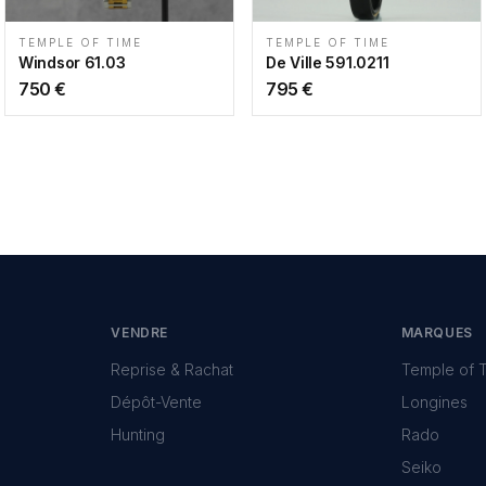
TEMPLE OF TIME
TEMPLE OF TIME
Windsor 61.03
De Ville 591.0211
750
€
795
€
VENDRE
MARQUES
Reprise & Rachat
Temple of 
Dépôt-Vente
Longines
Hunting
Rado
Seiko