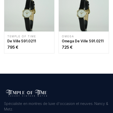
TEMPLE OF TIME
OMEGA
De Ville 591.0211
Omega De Ville 591.0211
795
€
725
€
Spécialiste en montres de luxe d'occasion et neuves. Nancy &
Metz.