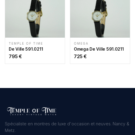
TEMPLE OF TIME
OMEGA
De Ville 591.0211
Omega De Ville 591.0211
795
€
725
€
Spécialiste en montres de luxe d'occasion et neuves. Nancy &
Metz.